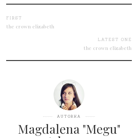
FIRST
the crown elizabeth
LATEST ONE
the crown elizabeth
AUTORKA
Magdalena "Megu"