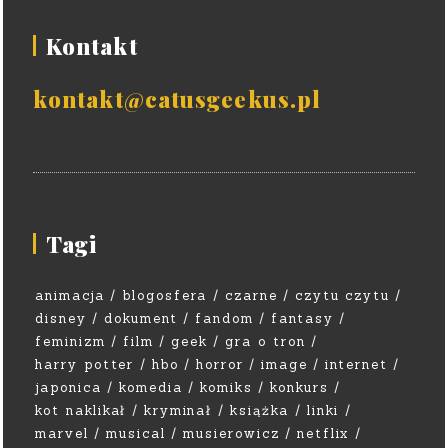
Kontakt
kontakt@catusgeekus.pl
Tagi
animacja
blogosfera
czarne
czytu czytu
disney
dokument
fandom
fantasy
feminizm
film
geek
gra o tron
harry potter
hbo
horror
image
internet
japonica
komedia
komiks
konkurs
kot naklikał
kryminał
książka
linki
marvel
musical
musierowicz
netflix