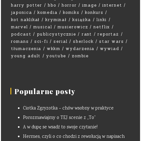
harry potter
hbo
horror
image
internet
japonica
komedia
komiks
konkurs
kot naklikał
kryminał
książka
linki
marvel
musical
musierowicz
netflix
podcast
publicystycznie
rant
reportaż
romans
sci-fi
serial
sherlock
star wars
tłumaczenia
wkkm
wydarzenia
wywiad
young adult
youtube
zombie
Popularne posty
Ciotka Zgryzotka – chów wsobny w praktyce
Porozmawiajmy o TEJ scenie z „To”
A w dupę se wsadź to swoje czytanie!
Hermes, czyli o co chodzi z rewolucją w napisach