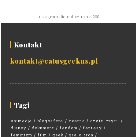
Instagram did not return a 200.
Kontakt
kontakt@catusgeekus.pl
Tagi
animacja
blogosfera
czarne
czytu czytu
disney
dokument
fandom
fantasy
feminizm
film
geek
gra o tron