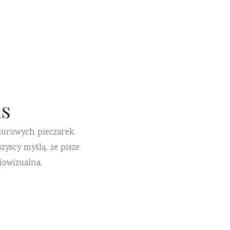
s
surowych pieczarek.
zyscy myślą, że pisze
iowizualna.