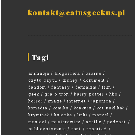
kontakt@catusgeekus.pl
Tagi
animacja
blogosfera
czarne
czytu czytu
disney
dokument
fandom
fantasy
feminizm
film
geek
gra o tron
harry potter
hbo
horror
image
internet
japonica
komedia
komiks
konkurs
kot naklikał
kryminał
książka
linki
marvel
musical
musierowicz
netflix
podcast
publicystycznie
rant
reportaż