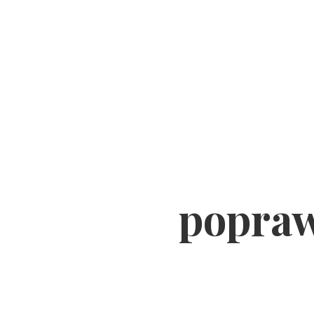
O MNIE
TEMATY
PODCASTY
YOUTU
popraw