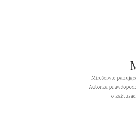
Miłościwie panując
Autorka prawdopodobn
o kaktusac