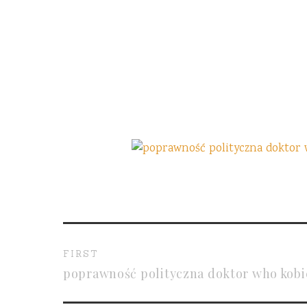
FIRST
poprawność polityczna doktor who kobi