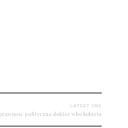
LATEST ONE
prawność polityczna doktor who kobieta