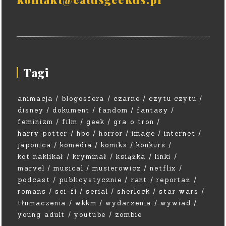
Tagi
animacja
blogosfera
czarne
czytu czytu
disney
dokument
fandom
fantasy
feminizm
film
geek
gra o tron
harry potter
hbo
horror
image
internet
japonica
komedia
komiks
konkurs
kot naklikał
kryminał
książka
linki
marvel
musical
musierowicz
netflix
podcast
publicystycznie
rant
reportaż
romans
sci-fi
serial
sherlock
star wars
tłumaczenia
wkkm
wydarzenia
wywiad
young adult
youtube
zombie