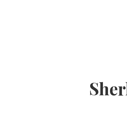
O MNIE
TEMATY
PODCASTY
YOUTU
Sher