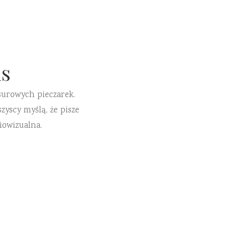
s
surowych pieczarek.
zyscy myślą, że pisze
iowizualna.