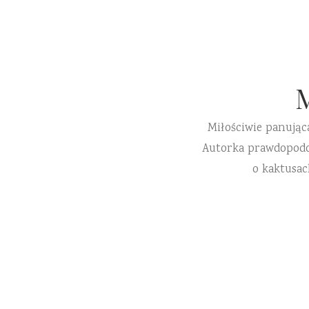
Miłościwie panując
Autorka prawdopodobn
o kaktusac