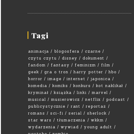
Tagi
animacja
blogosfera
czarne
czytu czytu
disney
dokument
fandom
fantasy
feminizm
film
geek
gra o tron
harry potter
hbo
horror
image
internet
japonica
komedia
komiks
konkurs
kot naklikał
kryminał
książka
linki
marvel
musical
musierowicz
netflix
podcast
publicystycznie
rant
reportaż
romans
sci-fi
serial
sherlock
star wars
tłumaczenia
wkkm
wydarzenia
wywiad
young adult
youtube
zombie