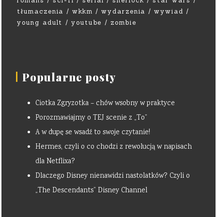
romans
sci-fi
serial
sherlock
star wars
tłumaczenia
wkkm
wydarzenia
wywiad
young adult
youtube
zombie
Popularne posty
Ciotka Zgryzotka – chów wsobny w praktyce
Porozmawiajmy o TEJ scenie z „To”
A w dupę se wsadź to swoje czytanie!
Hermes, czyli o co chodzi z rewolucją w napisach
dla Netflixa?
Dlaczego Disney nienawidzi nastolatków? Czyli o
„The Descendants” Disney Channel