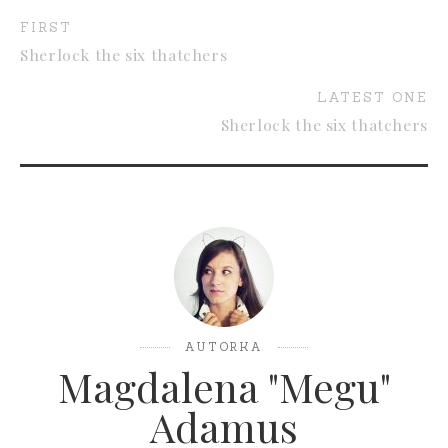
FIRST
Sherlock the six thatchers
LATEST ONE
Sherlock the six thatchers
AUTORKA
Magdalena "Megu"
Adamus