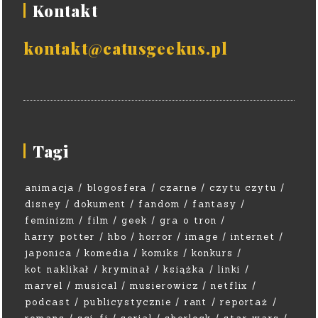
Kontakt
kontakt@catusgeekus.pl
Tagi
animacja
blogosfera
czarne
czytu czytu
disney
dokument
fandom
fantasy
feminizm
film
geek
gra o tron
harry potter
hbo
horror
image
internet
japonica
komedia
komiks
konkurs
kot naklikał
kryminał
książka
linki
marvel
musical
musierowicz
netflix
podcast
publicystycznie
rant
reportaż