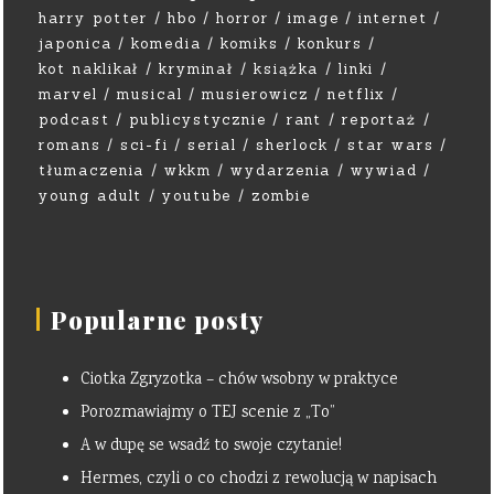
harry potter
hbo
horror
image
internet
japonica
komedia
komiks
konkurs
kot naklikał
kryminał
książka
linki
marvel
musical
musierowicz
netflix
podcast
publicystycznie
rant
reportaż
romans
sci-fi
serial
sherlock
star wars
tłumaczenia
wkkm
wydarzenia
wywiad
young adult
youtube
zombie
Popularne posty
Ciotka Zgryzotka – chów wsobny w praktyce
Porozmawiajmy o TEJ scenie z „To”
A w dupę se wsadź to swoje czytanie!
Hermes, czyli o co chodzi z rewolucją w napisach