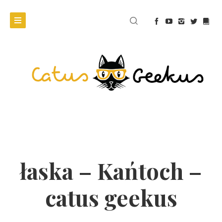
łaska – Kańtoch –
catus geekus