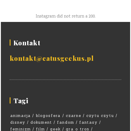
Instagram did not return a 200.
Kontakt
kontakt@catusgeekus.pl
Tagi
animacja
blogosfera
czarne
czytu czytu
disney
dokument
fandom
fantasy
feminizm
film
geek
gra o tron