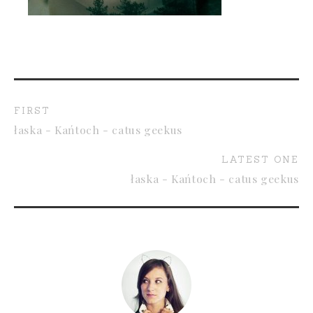
FIRST
łaska - Kańtoch - catus geekus
LATEST ONE
łaska - Kańtoch - catus geekus