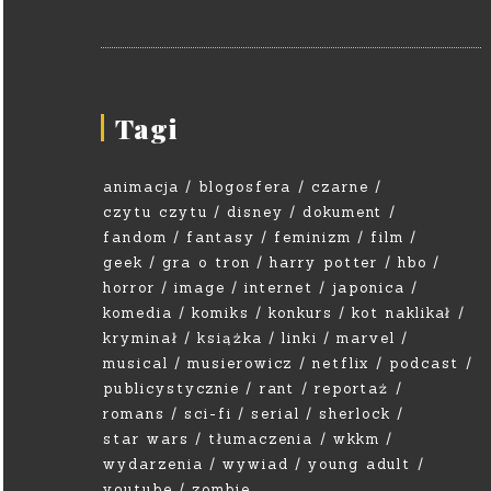
Tagi
animacja
blogosfera
czarne
czytu czytu
disney
dokument
fandom
fantasy
feminizm
film
geek
gra o tron
harry potter
hbo
horror
image
internet
japonica
komedia
komiks
konkurs
kot naklikał
kryminał
książka
linki
marvel
musical
musierowicz
netflix
podcast
publicystycznie
rant
reportaż
romans
sci-fi
serial
sherlock
star wars
tłumaczenia
wkkm
wydarzenia
wywiad
young adult
youtube
zombie