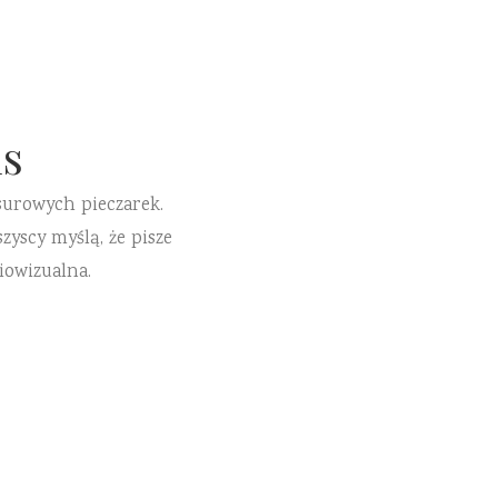
s
surowych pieczarek.
zyscy myślą, że pisze
iowizualna.