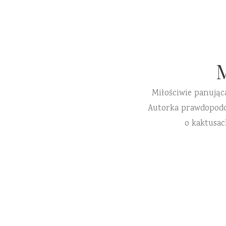
Miłościwie panując
Autorka prawdopodobn
o kaktusac