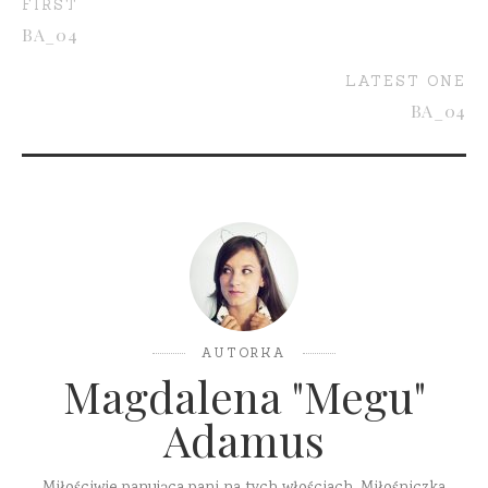
FIRST
BA_04
LATEST ONE
BA_04
AUTORKA
Magdalena "Megu"
Adamus