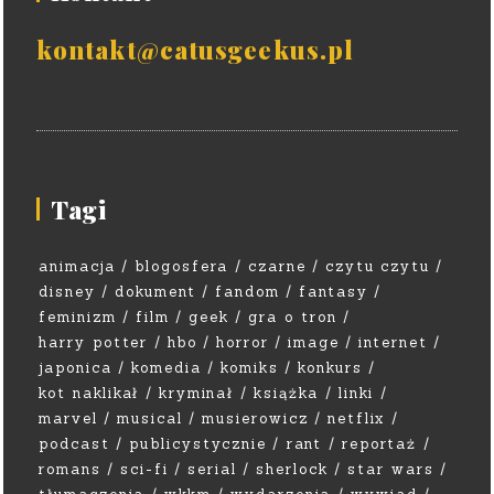
kontakt@catusgeekus.pl
Tagi
animacja
blogosfera
czarne
czytu czytu
disney
dokument
fandom
fantasy
feminizm
film
geek
gra o tron
harry potter
hbo
horror
image
internet
japonica
komedia
komiks
konkurs
kot naklikał
kryminał
książka
linki
marvel
musical
musierowicz
netflix
podcast
publicystycznie
rant
reportaż
romans
sci-fi
serial
sherlock
star wars