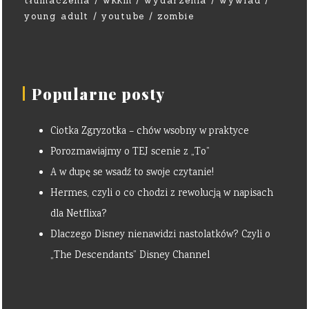
tłumaczenia
wkkm
wydarzenia
wywiad
young adult
youtube
zombie
Popularne posty
Ciotka Zgryzotka – chów wsobny w praktyce
Porozmawiajmy o TEJ scenie z „To”
A w dupę se wsadź to swoje czytanie!
Hermes, czyli o co chodzi z rewolucją w napisach
dla Netflixa?
Dlaczego Disney nienawidzi nastolatków? Czyli o
„The Descendants” Disney Channel