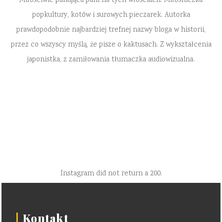
Miłościwie panująca pani na tych włościach. Miłośniczka
popkultury, kotów i surowych pieczarek. Autorka
prawdopodobnie najbardziej trefnej nazwy bloga w historii,
przez co wszyscy myślą, że pisze o kaktusach. Z wykształcenia
japonistka, z zamiłowania tłumaczka audiowizualna.
Instagram did not return a 200.
Kontakt