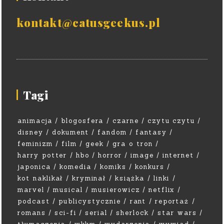
kontakt@catusgeekus.pl
Tagi
animacja
blogosfera
czarne
czytu czytu
disney
dokument
fandom
fantasy
feminizm
film
geek
gra o tron
harry potter
hbo
horror
image
internet
japonica
komedia
komiks
konkurs
kot naklikał
kryminał
książka
linki
marvel
musical
musierowicz
netflix
podcast
publicystycznie
rant
reportaż
romans
sci-fi
serial
sherlock
star wars