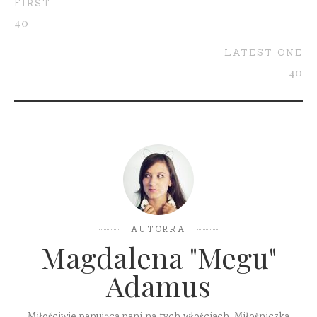
FIRST
40
LATEST ONE
40
AUTORKA
Magdalena "Megu"
Adamus