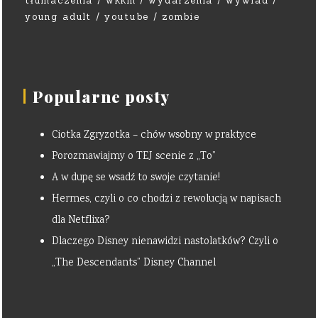
tłumaczenia
wkkm
wydarzenia
wywiad
young adult
youtube
zombie
Popularne posty
Ciotka Zgryzotka – chów wsobny w praktyce
Porozmawiajmy o TEJ scenie z „To”
A w dupę se wsadź to swoje czytanie!
Hermes, czyli o co chodzi z rewolucją w napisach
dla Netflixa?
Dlaczego Disney nienawidzi nastolatków? Czyli o
„The Descendants” Disney Channel