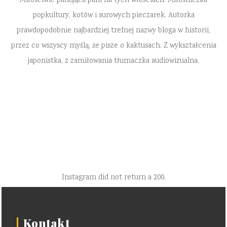
Miłościwie panująca pani na tych włościach. Miłośniczka
popkultury, kotów i surowych pieczarek. Autorka
prawdopodobnie najbardziej trefnej nazwy bloga w historii,
przez co wszyscy myślą, że pisze o kaktusach. Z wykształcenia
japonistka, z zamiłowania tłumaczka audiowizualna.
Instagram did not return a 200.
Kontakt