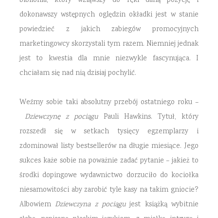
bibliofila, który wziąwszy do ręki daną pozycję i
dokonawszy wstępnych oględzin okładki jest w stanie
powiedzieć z jakich zabiegów promocyjnych
marketingowcy skorzystali tym razem. Niemniej jednak
jest to kwestia dla mnie niezwykle fascynująca. I
chciałam się nad nią dzisiaj pochylić.
Weźmy sobie taki absolutny przebój ostatniego roku –
Dziewczynę z pociągu
Pauli Hawkins. Tytuł, który
rozszedł się w setkach tysięcy egzemplarzy i
zdominował listy bestsellerów na długie miesiące. Jego
sukces każe sobie na poważnie zadać pytanie – jakież to
środki dopingowe wydawnictwo dorzuciło do kociołka
niesamowitości aby zarobić tyle kasy na takim gniocie?
Albowiem
Dziewczyna z pociągu
jest książką wybitnie