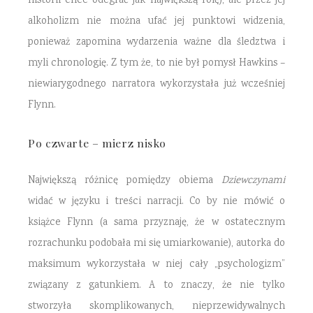
historii chce odegrać jak największą rolę), ale przez jej
alkoholizm nie można ufać jej punktowi widzenia,
ponieważ zapomina wydarzenia ważne dla śledztwa i
myli chronologię. Z tym że, to nie był pomysł Hawkins –
niewiarygodnego narratora wykorzystała już wcześniej
Flynn.
Po czwarte – mierz nisko
Największą różnicę pomiędzy obiema
Dziewczynami
widać w języku i treści narracji. Co by nie mówić o
książce Flynn (a sama przyznaję, że w ostatecznym
rozrachunku podobała mi się umiarkowanie), autorka do
maksimum wykorzystała w niej cały „psychologizm”
związany z gatunkiem. A to znaczy, że nie tylko
stworzyła skomplikowanych, nieprzewidywalnych