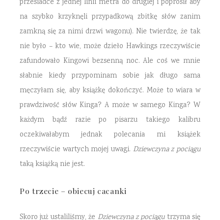
przesiadce z jednej linii metra do drugiej i poprosił aby
na szybko krzyknęli przypadkową zbitkę słów zanim
zamkną się za nimi drzwi wagonu). Nie twierdzę, że tak
nie było – kto wie, może dzieło Hawkings rzeczywiście
zafundowało Kingowi bezsenną noc. Ale coś we mnie
słabnie kiedy przypominam sobie jak długo sama
męczyłam się, aby książkę dokończyć. Może to wiara w
prawdziwość słów Kinga? A może w samego Kinga? W
każdym bądź razie po pisarzu takiego kalibru
oczekiwałabym jednak polecania mi książek
rzeczywiście wartych mojej uwagi.
Dziewczyna z pociągu
taką książką nie jest.
Po trzecie – obiecuj cacanki
Skoro już ustaliliśmy, że
Dziewczyna z pociągu
trzyma się