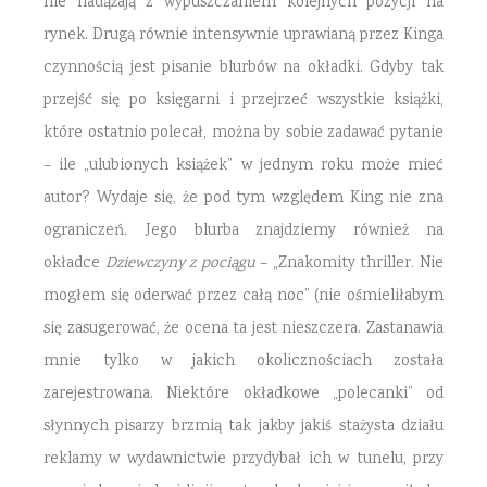
nie nadążają z wypuszczaniem kolejnych pozycji na
rynek. Drugą równie intensywnie uprawianą przez Kinga
czynnością jest pisanie blurbów na okładki. Gdyby tak
przejść się po księgarni i przejrzeć wszystkie książki,
które ostatnio polecał, można by sobie zadawać pytanie
– ile „ulubionych książek” w jednym roku może mieć
autor? Wydaje się, że pod tym względem King nie zna
ograniczeń. Jego blurba znajdziemy również na
okładce
Dziewczyny z pociągu
– „Znakomity thriller. Nie
mogłem się oderwać przez całą noc” (nie ośmieliłabym
się zasugerować, że ocena ta jest nieszczera. Zastanawia
mnie tylko w jakich okolicznościach została
zarejestrowana. Niektóre okładkowe „polecanki” od
słynnych pisarzy brzmią tak jakby jakiś stażysta działu
reklamy w wydawnictwie przydybał ich w tunelu, przy