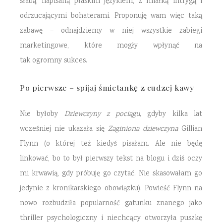
słabą, napisaną płaskim językiem, z miałką intrygą i
odrzucającymi bohaterami. Proponuję wam więc taką
zabawę – odnajdziemy w niej wszystkie zabiegi
marketingowe, które mogły wpłynąć na
tak ogromny sukces.
Po pierwsze – spijaj śmietankę z cudzej kawy
Nie byłoby
Dziewczyny z pociągu,
gdyby kilka lat
wcześniej nie ukazała się
Zaginiona dziewczyna
Gillian
Flynn (o której też kiedyś pisałam. Ale nie będę
linkować, bo to był pierwszy tekst na blogu i dziś oczy
mi krwawią, gdy próbuję go czytać. Nie skasowałam go
jedynie z kronikarskiego obowiązku). Powieść Flynn na
nowo rozbudziła popularność gatunku znanego jako
thriller psychologiczny i niechcący otworzyła puszkę