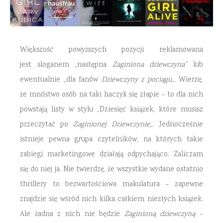
Większość powyższych pozycji reklamowana
jest sloganem „następna
Zaginiona dziewczyna”
lub
ewentualnie „dla fanów
Dziewczyny z pociągu
„. Wierzę,
że mnóstwo osób na taki haczyk się złapie – to dla nich
powstają listy w stylu „Dziesięć książek, które musisz
przeczytać po
Zaginionej Dziewczynie
„. Jednocześnie
istnieje pewna grupa czytelników, na których takie
zabiegi marketingowe działają odpychająco. Zaliczam
się do niej ja. Nie twierdzę, że wszystkie wydane ostatnio
thrillery to bezwartościowa makulatura – zapewne
znajdzie się wśród nich kilka całkiem niezłych książek.
Ale żadna z nich nie będzie
Zaginioną dziewczyną
–