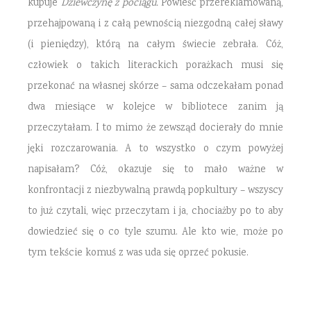
kupuje
Dziewczynę z pociągu.
Powieść przereklamowaną,
przehajpowaną i z całą pewnością niezgodną całej sławy
(i pieniędzy), którą na całym świecie zebrała. Cóż,
człowiek o takich literackich porażkach musi się
przekonać na własnej skórze – sama odczekałam ponad
dwa miesiące w kolejce w bibliotece zanim ją
przeczytałam. I to mimo że zewsząd docierały do mnie
jęki rozczarowania. A to wszystko o czym powyżej
napisałam? Cóż, okazuje się to mało ważne w
konfrontacji z niezbywalną prawdą popkultury – wszyscy
to już czytali, więc przeczytam i ja, chociażby po to aby
dowiedzieć się o co tyle szumu. Ale kto wie, może po
tym tekście komuś z was uda się oprzeć pokusie.