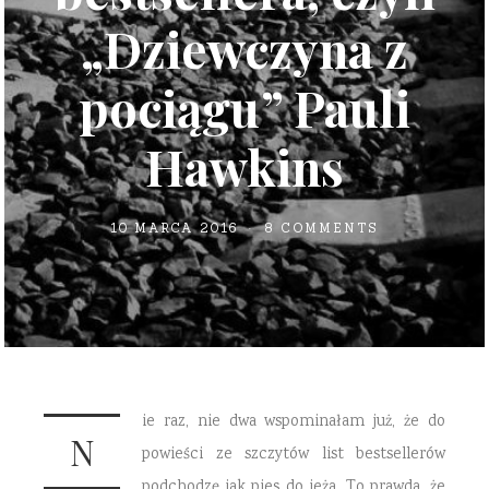
„Dziewczyna z
pociągu” Pauli
Hawkins
10 MARCA 2016
8 COMMENTS
ie raz, nie dwa wspominałam już, że do
N
powieści ze szczytów list bestsellerów
podchodzę jak pies do jeża. To prawda, że