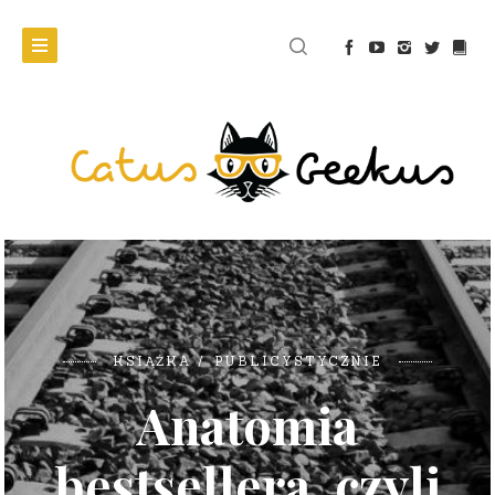
KSIĄŻKA
PUBLICYSTYCZNIE
Anatomia
bestsellera, czyli