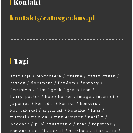
Kontakt
kontakt@catusgeekus.pl
Tagi
animacja
blogosfera
czarne
czytu czytu
disney
dokument
fandom
fantasy
feminizm
film
geek
gra o tron
harry potter
hbo
horror
image
internet
japonica
komedia
komiks
konkurs
kot naklikał
kryminał
książka
linki
marvel
musical
musierowicz
netflix
podcast
publicystycznie
rant
reportaż
romans
sci-fi
serial
sherlock
star wars