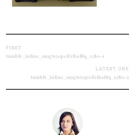
FIRST
tumblr_inline_nzq765op0R1tbsl8q_1280-1
LATEST ONE
tumblr_inline_nzq765op0R1tbsl8q_1280-1