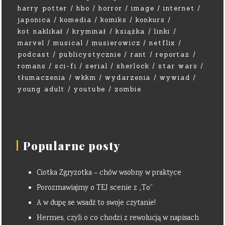
harry potter
hbo
horror
image
internet
japonica
komedia
komiks
konkurs
kot naklikał
kryminał
książka
linki
marvel
musical
musierowicz
netflix
podcast
publicystycznie
rant
reportaż
romans
sci-fi
serial
sherlock
star wars
tłumaczenia
wkkm
wydarzenia
wywiad
young adult
youtube
zombie
Popularne posty
Ciotka Zgryzotka – chów wsobny w praktyce
Porozmawiajmy o TEJ scenie z „To”
A w dupę se wsadź to swoje czytanie!
Hermes, czyli o co chodzi z rewolucją w napisach