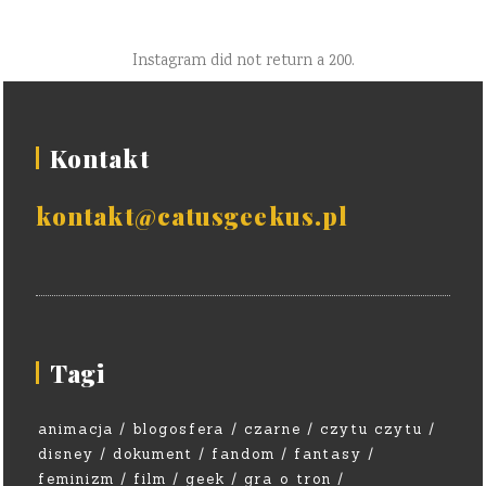
Instagram did not return a 200.
Kontakt
kontakt@catusgeekus.pl
Tagi
animacja
blogosfera
czarne
czytu czytu
disney
dokument
fandom
fantasy
feminizm
film
geek
gra o tron