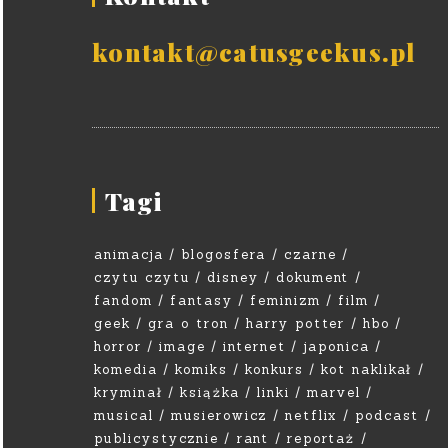
kontakt@catusgeekus.pl
Tagi
animacja
blogosfera
czarne
czytu czytu
disney
dokument
fandom
fantasy
feminizm
film
geek
gra o tron
harry potter
hbo
horror
image
internet
japonica
komedia
komiks
konkurs
kot naklikał
kryminał
książka
linki
marvel
musical
musierowicz
netflix
podcast
publicystycznie
rant
reportaż