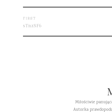
FIRST
sTnzSF6
Miłościwie panując
Autorka prawdopodobn