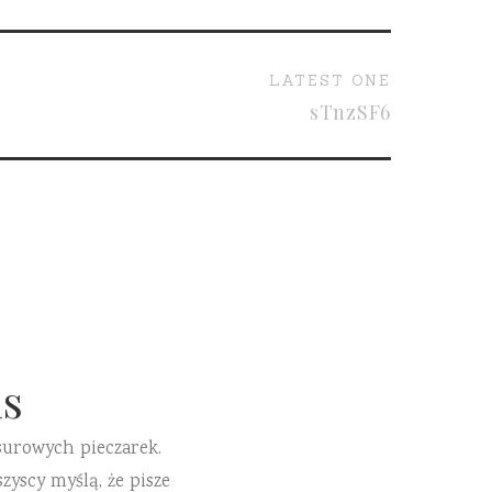
LATEST ONE
sTnzSF6
s
surowych pieczarek.
zyscy myślą, że pisze