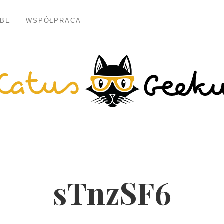
BE
WSPÓŁPRACA
sTnzSF6