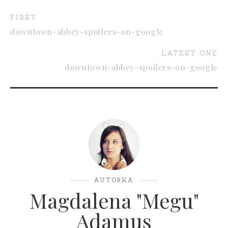
FIRST
downtown-abbey-spoilers-on-google
LATEST ONE
downtown-abbey-spoilers-on-google
AUTORKA
Magdalena "Megu"
Adamus