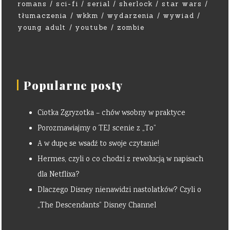
romans
sci-fi
serial
sherlock
star wars
tłumaczenia
wkkm
wydarzenia
wywiad
young adult
youtube
zombie
Popularne posty
Ciotka Zgryzotka – chów wsobny w praktyce
Porozmawiajmy o TEJ scenie z „To”
A w dupę se wsadź to swoje czytanie!
Hermes, czyli o co chodzi z rewolucją w napisach
dla Netflixa?
Dlaczego Disney nienawidzi nastolatków? Czyli o
„The Descendants” Disney Channel