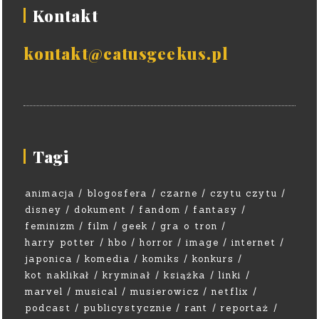
Kontakt
kontakt@catusgeekus.pl
Tagi
animacja
blogosfera
czarne
czytu czytu
disney
dokument
fandom
fantasy
feminizm
film
geek
gra o tron
harry potter
hbo
horror
image
internet
japonica
komedia
komiks
konkurs
kot naklikał
kryminał
książka
linki
marvel
musical
musierowicz
netflix
podcast
publicystycznie
rant
reportaż