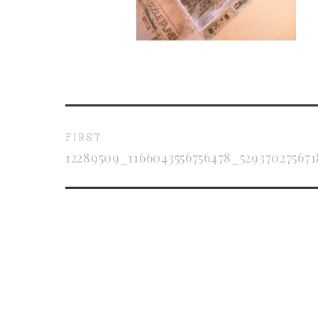
FIRST
12289509_1166043556756478_52937027567