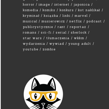
horror
image
internet
japonica
komedia
komiks
konkurs
kot naklikał
kryminał
książka
linki
marvel
musical
musierowicz
netflix
podcast
publicystycznie
rant
reportaż
romans
sci-fi
serial
sherlock
star wars
tłumaczenia
wkkm
wydarzenia
wywiad
young adult
youtube
zombie