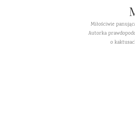
Miłościwie panując
Autorka prawdopodobn
o kaktusac