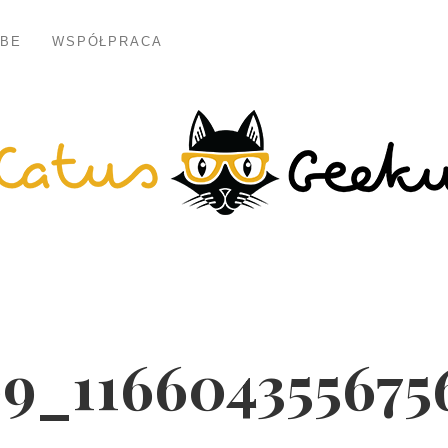
BE
WSPÓŁPRACA
09_116604355675