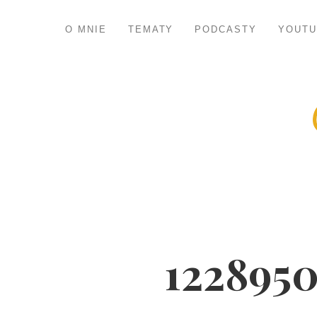
O MNIE
TEMATY
PODCASTY
YOUTU
122895