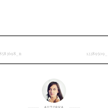
18583698_n
12289509_
AUTORKA