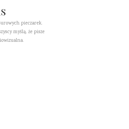
s
surowych pieczarek.
zyscy myślą, że pisze
iowizualna.