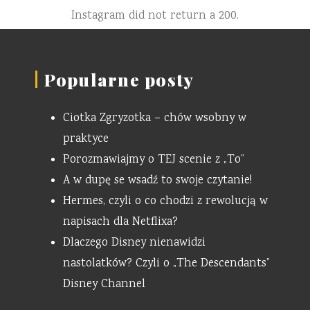
Instagram did not return a 200.
Popularne posty
Ciotka Zgryzotka – chów wsobny w
praktyce
Porozmawiajmy o TEJ scenie z „To”
A w dupę se wsadź to swoje czytanie!
Hermes, czyli o co chodzi z rewolucją w
napisach dla Netflixa?
Dlaczego Disney nienawidzi
nastolatków? Czyli o „The Descendants”
Disney Channel