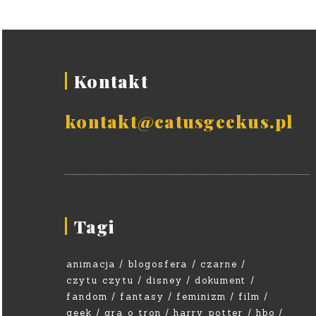
Kontakt
kontakt@catusgeekus.pl
Tagi
animacja
blogosfera
czarne
czytu czytu
disney
dokument
fandom
fantasy
feminizm
film
geek
gra o tron
harry potter
hbo