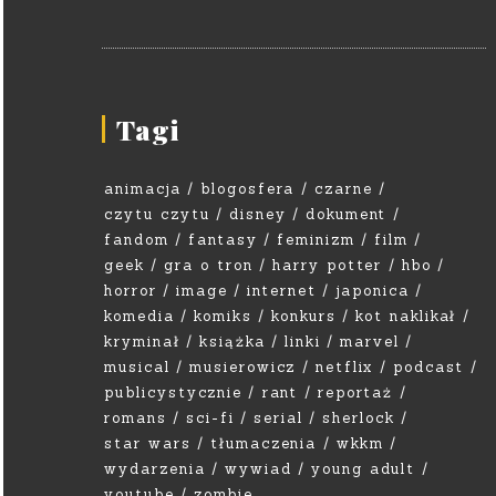
Tagi
animacja
blogosfera
czarne
czytu czytu
disney
dokument
fandom
fantasy
feminizm
film
geek
gra o tron
harry potter
hbo
horror
image
internet
japonica
komedia
komiks
konkurs
kot naklikał
kryminał
książka
linki
marvel
musical
musierowicz
netflix
podcast
publicystycznie
rant
reportaż
romans
sci-fi
serial
sherlock
star wars
tłumaczenia
wkkm
wydarzenia
wywiad
young adult
youtube
zombie