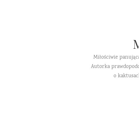
Miłościwie panując
Autorka prawdopodobn
o kaktusac