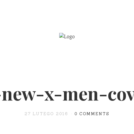
BE
WSPÓŁPRACA
l-new-x-men-cov
27 LUTEGO 2016
0 COMMENTS