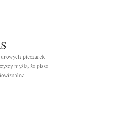
s
surowych pieczarek.
zyscy myślą, że pisze
iowizualna.