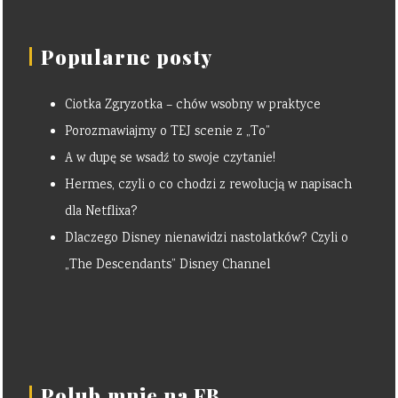
Popularne posty
Ciotka Zgryzotka – chów wsobny w praktyce
Porozmawiajmy o TEJ scenie z „To”
A w dupę se wsadź to swoje czytanie!
Hermes, czyli o co chodzi z rewolucją w napisach
dla Netflixa?
Dlaczego Disney nienawidzi nastolatków? Czyli o
„The Descendants” Disney Channel
Polub mnie na FB