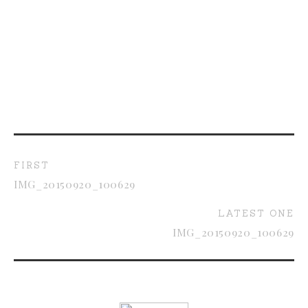
FIRST
IMG_20150920_100629
LATEST ONE
IMG_20150920_100629