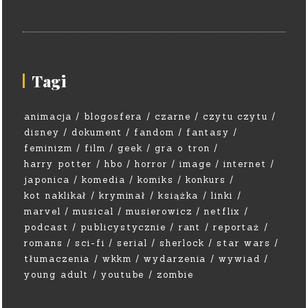
Tagi
animacja
blogosfera
czarne
czytu czytu
disney
dokument
fandom
fantasy
feminizm
film
geek
gra o tron
harry potter
hbo
horror
image
internet
japonica
komedia
komiks
konkurs
kot naklikał
kryminał
książka
linki
marvel
musical
musierowicz
netflix
podcast
publicystycznie
rant
reportaż
romans
sci-fi
serial
sherlock
star wars
tłumaczenia
wkkm
wydarzenia
wywiad
young adult
youtube
zombie