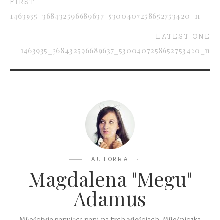
FIRST
1463935_368432596689637_5300407258652753420_n
LATEST ONE
1463935_368432596689637_5300407258652753420_n
AUTORKA
Magdalena "Megu"
Adamus