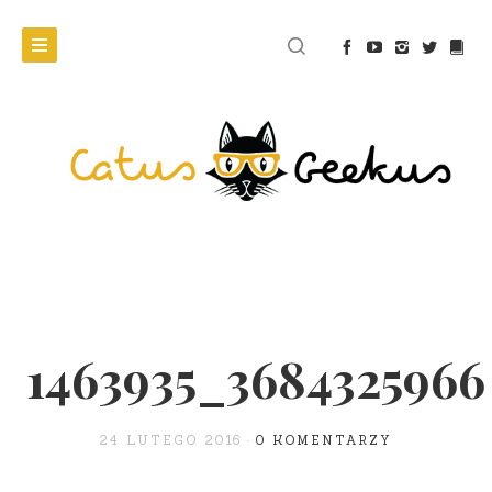
1463935_368432596
24 LUTEGO 2016
0 KOMENTARZY