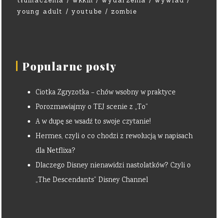
tłumaczenia
wkkm
wydarzenia
wywiad
young adult
youtube
zombie
Popularne posty
Ciotka Zgryzotka – chów wsobny w praktyce
Porozmawiajmy o TEJ scenie z „To”
A w dupę se wsadź to swoje czytanie!
Hermes, czyli o co chodzi z rewolucją w napisach
dla Netflixa?
Dlaczego Disney nienawidzi nastolatków? Czyli o
„The Descendants” Disney Channel