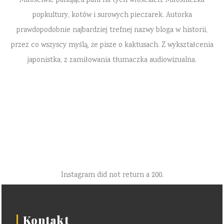
Miłościwie panująca pani na tych włościach. Miłośniczka
popkultury, kotów i surowych pieczarek. Autorka
prawdopodobnie najbardziej trefnej nazwy bloga w historii,
przez co wszyscy myślą, że pisze o kaktusach. Z wykształcenia
japonistka, z zamiłowania tłumaczka audiowizualna.
Instagram did not return a 200.
Kontakt