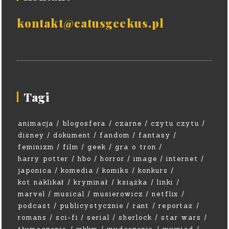
kontakt@catusgeekus.pl
Tagi
animacja
blogosfera
czarne
czytu czytu
disney
dokument
fandom
fantasy
feminizm
film
geek
gra o tron
harry potter
hbo
horror
image
internet
japonica
komedia
komiks
konkurs
kot naklikał
kryminał
książka
linki
marvel
musical
musierowicz
netflix
podcast
publicystycznie
rant
reportaż
romans
sci-fi
serial
sherlock
star wars