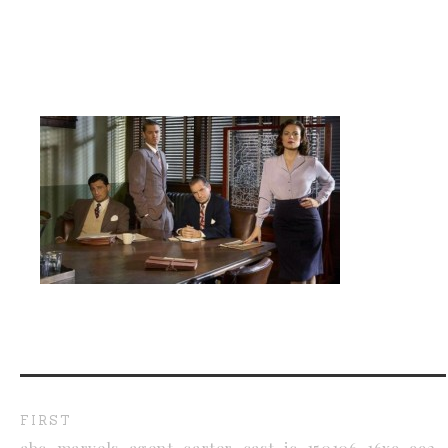
FIRST
abc_marvels_agent_carter_cast_jc_150106_16x9_992