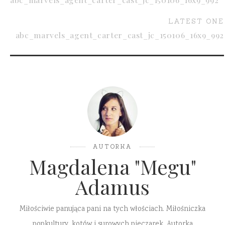
LATEST ONE
abc_marvels_agent_carter_cast_jc_150106_16x9_992
AUTORKA
Magdalena "Megu"
Adamus
Miłościwie panująca pani na tych włościach. Miłośniczka
popkultury, kotów i surowych pieczarek. Autorka