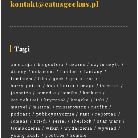
kontakt@catusgeekus.pl
Tagi
animacja
blogosfera
czarne
czytu czytu
disney
dokument
fandom
fantasy
feminizm
film
geek
gra o tron
harry potter
hbo
horror
image
internet
japonica
komedia
komiks
konkurs
kot naklikał
kryminał
książka
linki
marvel
musical
musierowicz
netflix
podcast
publicystycznie
rant
reportaż
romans
sci-fi
serial
sherlock
star wars
tłumaczenia
wkkm
wydarzenia
wywiad
young adult
youtube
zombie