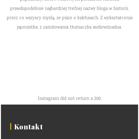
prawdopodobnie najbardziej trefnej nazwy bloga w historii,
przez co wszyscy myślą, że pisze o kaktusach. Z wykształcenia
japonistka, z zamiłowania tłumaczka audiowizualna.
Instagram did not return a 200.
Kontakt